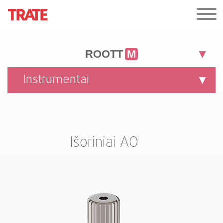
ROOTT
M
Instrumentai
Išoriniai AO