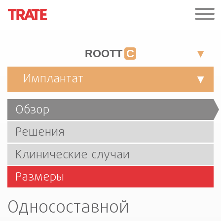
ROOTT
C
Имплантат
Обзор
Решения
Клинические случаи
Размеры
Односоставной