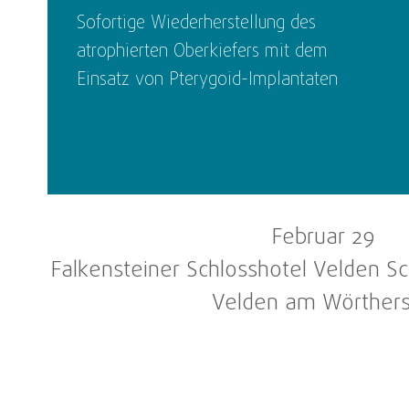
Sofortige Wiederherstellung des
atrophierten Oberkiefers mit dem
Einsatz von Pterygoid-Implantaten
Februar 29
Falkensteiner Schlosshotel Velden Sc
Velden am Wörther