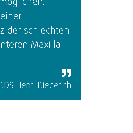
rmöglichen.
 einer
tz der schlechten
interen Maxilla
DDS Henri Diederich