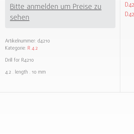
D42
Bitte anmelden um Preise zu
D42
sehen
Artikelnummer:
d4210
Kategorie:
R 4.2
Drill for R4210
4.2 . length . 10 mm