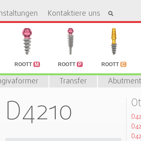
nstaltungen
Kontaktiere uns
ROOTT
M
ROOTT
P
ROOTT
C
ngivaformer
Transfer
Abutment
D4210
Ot
D4
D4
D42