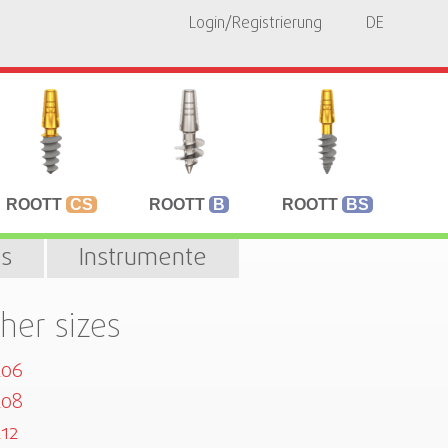
Login/Registrierung
DE
ROOTT
CS
ROOTT
B
ROOTT
BS
s
Instrumente
her sizes
206
208
12