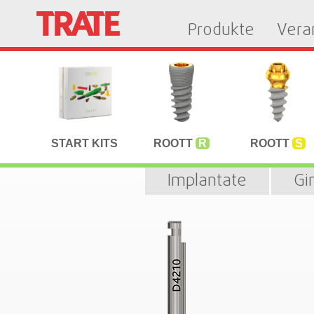
Produkte
Vera
START KITS
ROOTT
R
ROOTT
S
Implantate
Gi