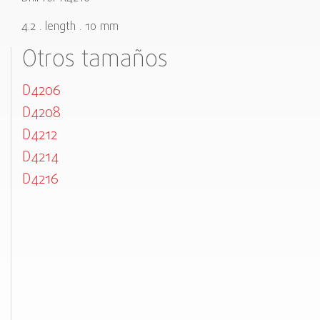
4.2 . length . 10 mm
Otros tamaños
D4206
D4208
D4212
D4214
D4216