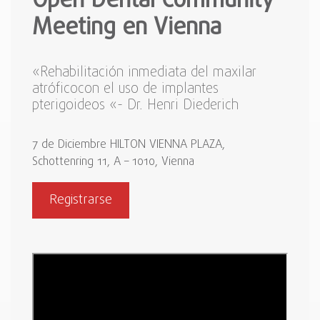
Open Dental Community
Meeting en Vienna
«Rehabilitación inmediata del maxilar
atróficocon el uso de implantes
pterigoideos «- Dr. Henri Diederich
7 de Diciembre HILTON VIENNA PLAZA,
Schottenring 11, A – 1010, Vienna
Registrarse