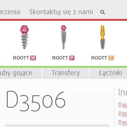
rzenia
Skontaktuj się z nami
ROOTT
M
ROOTT
P
ROOTT
C
ruby gojące
Transfery
Łączniki
D3506
In
D3
D35
D35