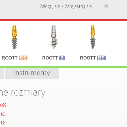
Zaloguj się / Zarejestruj się
PL
ROOTT
CS
ROOTT
B
ROOTT
BS
Instrumenty
ne rozmiary
508
10
12