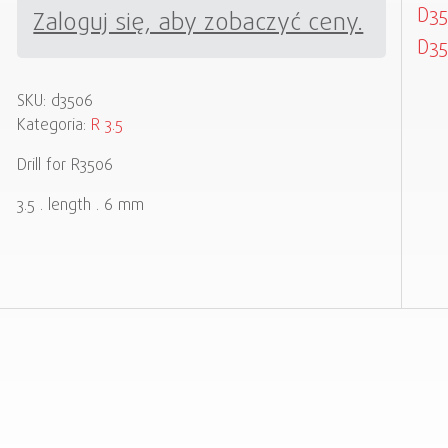
D35
Zaloguj się, aby zobaczyć ceny.
D35
SKU:
d3506
Kategoria:
R 3.5
Drill for R3506
3.5 . length . 6 mm