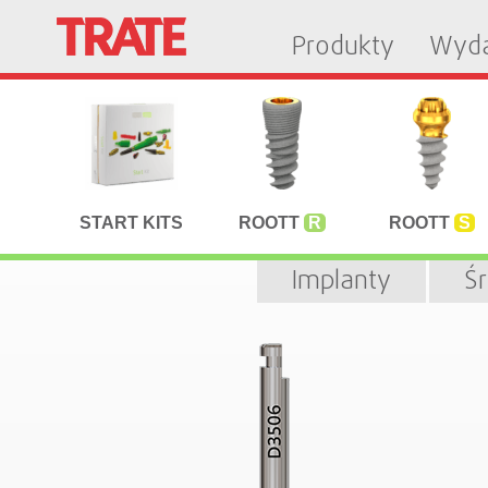
Produkty
Wyda
START KITS
ROOTT
R
ROOTT
S
Implanty
Ś