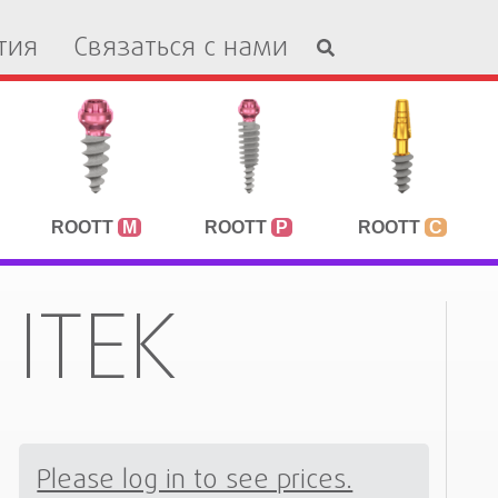
тия
Связаться с нами
ROOTT
M
ROOTT
P
ROOTT
C
ITEK
Please log in to see prices.