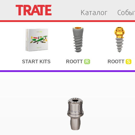
Каталог
Собы
START KITS
ROOTT
R
ROOTT
S