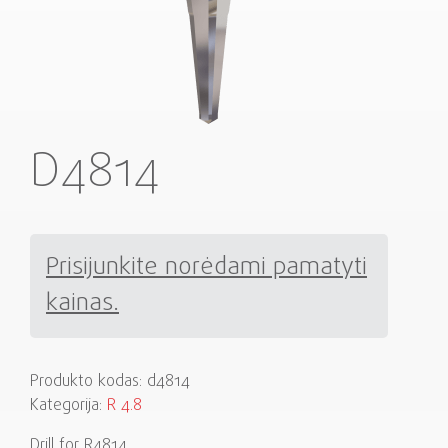
D4814
Prisijunkite norėdami pamatyti
kainas.
Produkto kodas:
d4814
Kategorija:
R 4.8
Drill for R4814