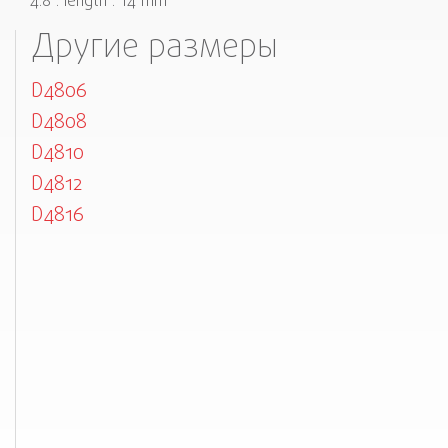
4.8 . length . 14 mm
Другие размеры
D4806
D4808
D4810
D4812
D4816