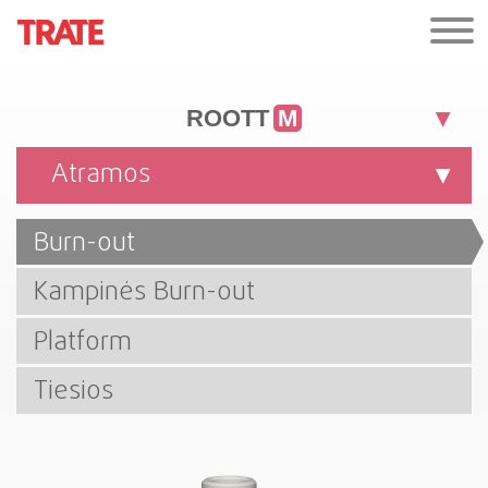
ROOTT
M
Atramos
Burn-out
Kampinės Burn-out
Platform
Tiesios