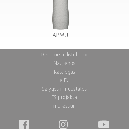
ABMU
Become a distributor
Naujienos
Katalogas
eIFU
Sąlygos ir nuostatos
ES projektai
Impressum