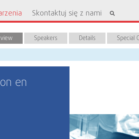
rzenia
Skontaktuj się z nami
rview
Speakers
Details
Special 
on en