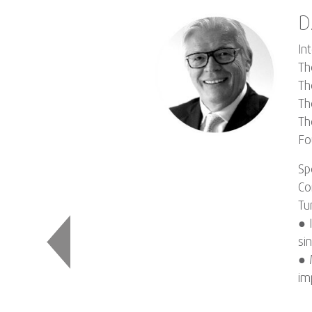
D
In
Th
Th
Th
Th
Fo
Sp
Co
Tu
● 
si
● 
im