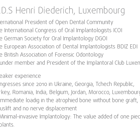
.D.S Henri Diederich, Luxembourg
ternational President of Open Dental Community
e International Congress of Oral Implantologists ICOI
e German Society for Oral Implantology DGOI
e European Association of Dental Implantologists BDIZ EDI
e British Association of Forensic Odontology
under member and President of the Implantoral Club Lux
eaker experience
ngresses since 2010 in Ukraine, Georgia, Tchech Republic,
rkey, Romania, India, Belgium, Jordan, Morocco, Luxembour
Immediate loadig in the atrophied bone without bone graft,
nuslift and no nerve displacement
Minimal-invasive Implantology: The value added of one pie
plants.