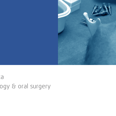
ca
ogy & oral surgery