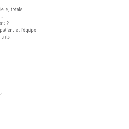
ielle, totale
r…
ent ?
 patient et l’équipe
lants.
s