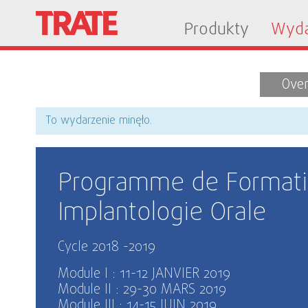
Produkty
Wyda
Ove
To wydarzenie minęło.
Programme de Formati
Implantologie Orale
Cycle 2018 -2019
Module I : 11-12 JANVIER 2019
Module II : 29-30 MARS 2019
Module III : 14-15 JUIN 2019