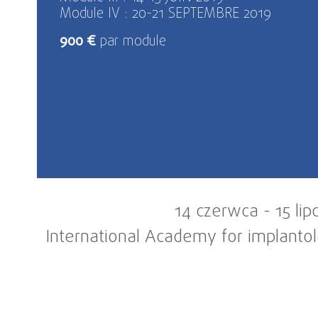
Module IV : 20-21 SEPTEMBRE 2019
900 €
par module
14 czerwca
-
15 lip
International Academy for implantol