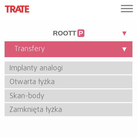
ROOTT
P
Transfery
Implanty analogi
Otwarta łyżka
Skan-body
Zamknięta łyżka