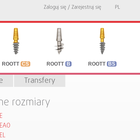
Zaloguj się / Zarejestruj się
PL
ROOTT
CS
ROOTT
B
ROOTT
BS
e
Transfery
ne rozmiary
E
HEAO
EL