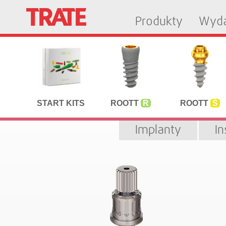
Produkty
Wyda
START KITS
ROOTT
R
ROOTT
S
Implanty
I