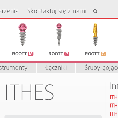
rzenia
Skontaktuj się z nami
ROOTT
M
ROOTT
P
ROOTT
C
nstrumenty
Łączniki
Śruby gojąc
ITHES
In
ITH
IT
ITH