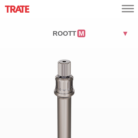
ROOTT
M