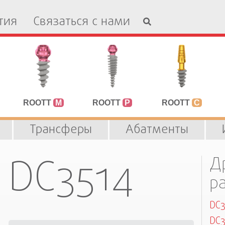
тия
Связаться с нами
ROOTT
M
ROOTT
P
ROOTT
C
Трансферы
Абатменты
DC3514
Д
р
DC
DC