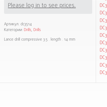
Please log in to see prices.
DC3
DC3
DC3
Артикул:
dc3514
DC3
Категории:
Drills
,
Drills
DC3
Lance drill compressive 3.5 . length . 14 mm
DC
DC
DC
DC3
DC3