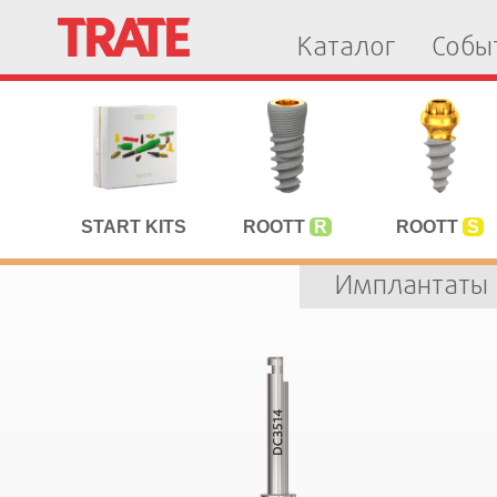
Каталог
Собы
START KITS
ROOTT
R
ROOTT
S
Имплантаты