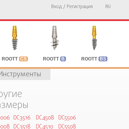
Вход / Регистрация
RU
ROOTT
CS
ROOTT
B
ROOTT
BS
Инструменты
ругие
азмеры
3006
DC3516
DC4508
DC5506
3008
DC3518
DC4510
DC5508