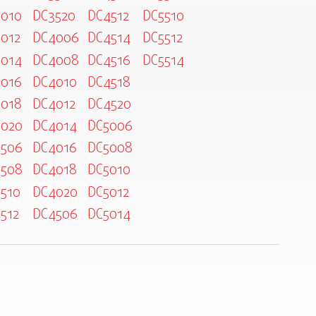
010
DC3520
DC4512
DC5510
012
DC4006
DC4514
DC5512
014
DC4008
DC4516
DC5514
016
DC4010
DC4518
018
DC4012
DC4520
3020
DC4014
DC5006
3506
DC4016
DC5008
3508
DC4018
DC5010
510
DC4020
DC5012
512
DC4506
DC5014