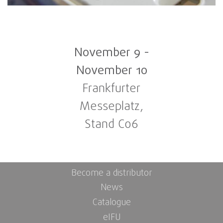
November 9
-
November 10
Frankfurter
Messeplatz,
Stand C06
Become a distributor
News
Catalogue
eIFU