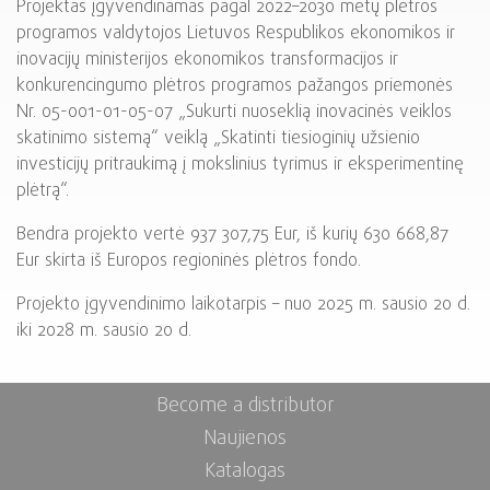
Projektas įgyvendinamas pagal 2022–2030 metų plėtros
programos valdytojos Lietuvos Respublikos ekonomikos ir
inovacijų ministerijos ekonomikos transformacijos ir
konkurencingumo plėtros programos pažangos priemonės
Nr. 05-001-01-05-07 „Sukurti nuoseklią inovacinės veiklos
skatinimo sistemą“ veiklą „Skatinti tiesioginių užsienio
investicijų pritraukimą į mokslinius tyrimus ir eksperimentinę
plėtrą“.
Bendra projekto vertė 937 307,75 Eur, iš kurių 630 668,87
Eur skirta iš Europos regioninės plėtros fondo.
Projekto įgyvendinimo laikotarpis – nuo 2025 m. sausio 20 d.
iki 2028 m. sausio 20 d.
Become a distributor
Naujienos
Katalogas