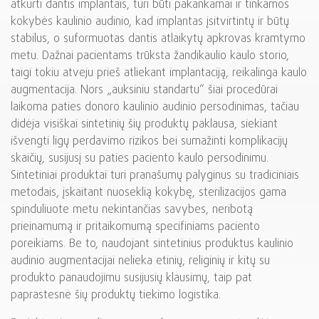
atkurti dantis implantais, turi būti pakankamai ir tinkamos
kokybės kaulinio audinio, kad implantas įsitvirtintų ir būtų
stabilus, o suformuotas dantis atlaikytų apkrovas kramtymo
metu. Dažnai pacientams trūksta žandikaulio kaulo storio,
taigi tokiu atveju prieš atliekant implantaciją, reikalinga kaulo
augmentacija. Nors „auksiniu standartu“ šiai procedūrai
laikoma paties donoro kaulinio audinio persodinimas, tačiau
didėja visiškai sintetinių šių produktų paklausa, siekiant
išvengti ligų perdavimo rizikos bei sumažinti komplikacijų
skaičių, susijusį su paties paciento kaulo persodinimu.
Sintetiniai produktai turi pranašumų palyginus su tradiciniais
metodais, įskaitant nuoseklią kokybę, sterilizacijos gama
spinduliuote metu nekintančias savybes, neribotą
prieinamumą ir pritaikomumą specifiniams paciento
poreikiams. Be to, naudojant sintetinius produktus kaulinio
audinio augmentacijai nelieka etinių, religinių ir kitų su
produkto panaudojimu susijusių klausimų, taip pat
paprastesnė šių produktų tiekimo logistika.