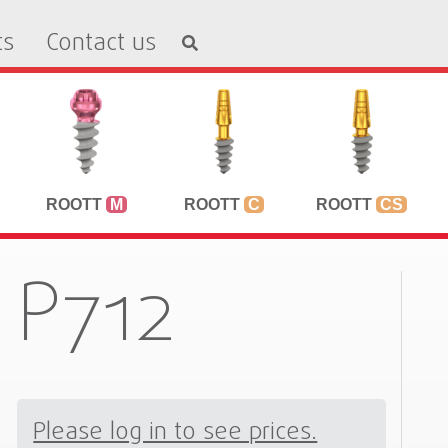
ts
Contact us
ROOTT
M
ROOTT
C
ROOTT
CS
P712
Please log in to see prices.