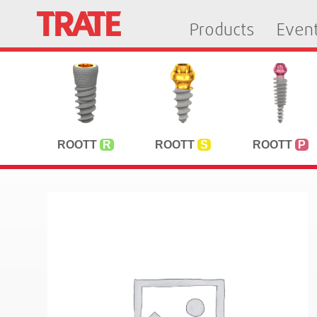
Products
Even
ROOTT
R
ROOTT
S
ROOTT
P