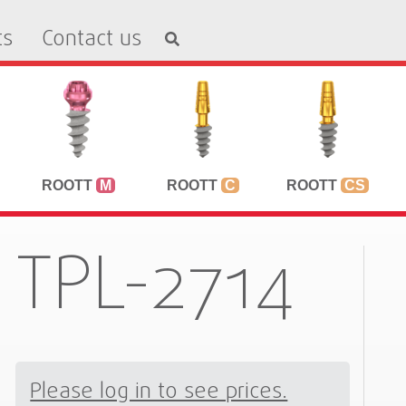
ts
Contact us
ROOTT
M
ROOTT
C
ROOTT
CS
TPL-2714
Please log in to see prices.