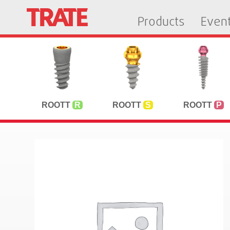
Products
Even
ROOTT
R
ROOTT
S
ROOTT
P