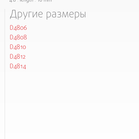
4.8 . length . 16 mm
Другие размеры
D4806
D4808
D4810
D4812
D4814